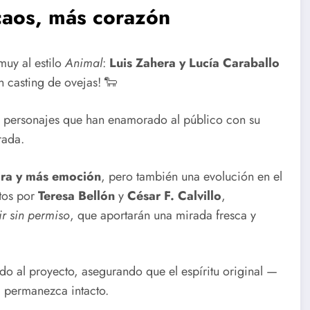
caos, más corazón
muy al estilo
Animal
:
Luis Zahera y Lucía Caraballo
 casting de ovejas! 🐑
dos personajes que han enamorado al público con su
rada.
ira y más emoción
, pero también una evolución en el
itos por
Teresa Bellón
y
César F. Calvillo
,
ir sin permiso
, que aportarán una mirada fresca y
ado al proyecto, asegurando que el espíritu original —
— permanezca intacto.