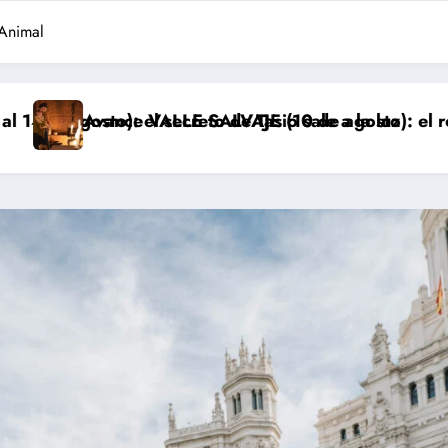
 Animal
to de Tasio sale a la luz
 SALVAJE (10 de agosto): el robo de los bebés sale a
Avance ‘LA PRO