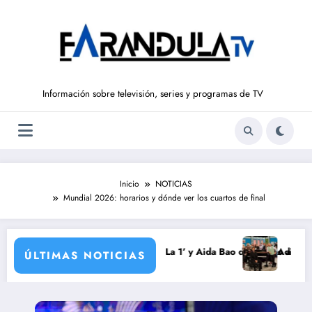
Saltar
al
contenido
Información sobre televisión, series y programas de TV
Inicio
NOTICIAS
Mundial 2026: horarios y dónde ver los cuartos de final
a
rondo vuelve a ‘La Hora de La 1’ y Aida Bao da el salto a ‘Mañaneros 36
Adiós a ‘Cine de b
ÚLTIMAS NOTICIAS