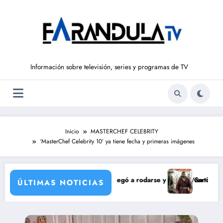
Saltar
al
contenido
Información sobre televisión, series y programas de TV
Inicio
MASTERCHEF CELEBRITY
‘MasterChef Celebrity 10’ ya tiene fecha y primeras imágenes
ción de María Castro
rmina Ordóñez que nunca llegó a rodarse y que convertía a Isabel Panto
‘Sandokán’ tendrá 
ÚLTIMAS NOTICIAS