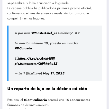
septiembre
, y lo ha anunciado a lo grande.
La cadena pública ha publicado
la primera promo oficial
,
confirmando el mes de estreno y revelando los rostros que
competirán en los fogones.
A por más '
@MasterChef_es
Celebrity' 🔥⭐️
La edición número 10, ya está en marcha.
#DCorazón
⭕️
https://t.co/zAGxhM8Iij
pic.twitter.com/QtPkNt9u3Z
— La 1 (@La1_tve)
May 11, 2025
Un reparto de lujo en la décima edición
Este año, el
talent culinario
contará con
16 concursantes
famosos
de distintos ámbitos.