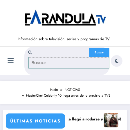
Saltar
al
contenido
Información sobre televisión, series y programas de TV
Inicio
NOTICIAS
MasterChef Celebrity 10 llega antes de lo previsto a TVE
ación de María Castro
armina Ordóñez que nunca llegó a rodarse y que convertía a Isabel Pan
‘Sandokán’ tendrá
ÚLTIMAS NOTICIAS