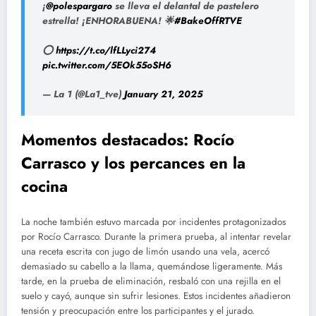
¡
@polespargaro
se lleva el delantal de pastelero
estrella! ¡ENHORABUENA! 🌟
#BakeOffRTVE
⭕
https://t.co/lfLLyci274
pic.twitter.com/5EOk55oSH6
— La 1 (@La1_tve)
January 21, 2025
Momentos destacados: Rocío
Carrasco y los percances en la
cocina
La noche también estuvo marcada por incidentes protagonizados
por Rocío Carrasco. Durante la primera prueba, al intentar revelar
una receta escrita con jugo de limón usando una vela, acercó
demasiado su cabello a la llama, quemándose ligeramente. Más
tarde, en la prueba de eliminación, resbaló con una rejilla en el
suelo y cayó, aunque sin sufrir lesiones. Estos incidentes añadieron
tensión y preocupación entre los participantes y el jurado.