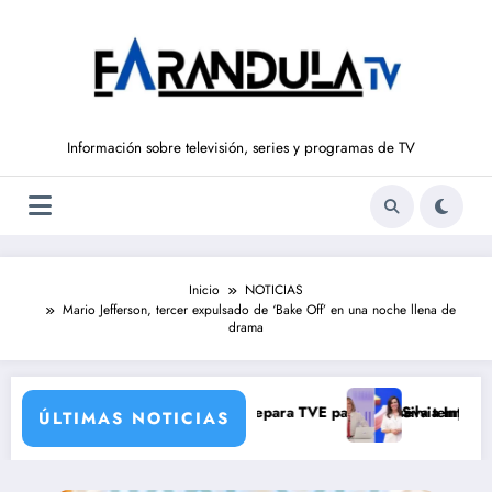
Saltar
al
contenido
Información sobre televisión, series y programas de TV
Inicio
NOTICIAS
Mario Jefferson, tercer expulsado de ‘Bake Off’ en una noche llena de
drama
 verdad brutal
de corresponsales que prepara TVE para su nueva temporada
Silvia Intxaurrondo vuelv
ÚLTIMAS NOTICIAS