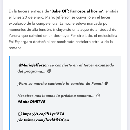
En la tercera entrega de
‘Bake Off: Famosos al horno’
, emitida
el lunes 20 de enero, Mario Jefferson se convirtió en el tercer
expulsado de la competencia. La noche estuvo marcada por
momentos de alta tensión, incluyendo un ataque de ansiedad de
Yurena que culminó en un desmayo. Por otro lado, el motociclista
Pol Espargaró destacó al ser nombrado pastelero estrella de la
semana.
.
@MarioJefferson
se convierte en el tercer expulsado
del programa… 🥺
¡Pero se marcha cantando la canción de Fama! 🪩
Nosotros nos leemos la próxima semana… 😘
#BakeOffRTVE
⭕
https://t.co/lfLLyci274
pic.twitter.com/bcxhHkDCeo