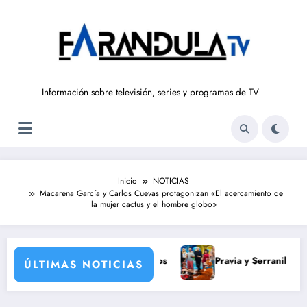
Saltar
al
contenido
Información sobre televisión, series y programas de TV
Inicio
NOTICIAS
Macarena García y Carlos Cuevas protagonizan «El acercamiento de
la mujer cactus y el hombre globo»
lar histórico y para todos
Pravia y Serranillos se juegan tod
ÚLTIMAS NOTICIAS