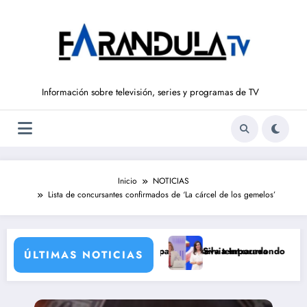
Saltar
al
contenido
Información sobre televisión, series y programas de TV
Inicio
NOTICIAS
Lista de concursantes confirmados de ‘La cárcel de los gemelos’
TVE para su nueva temporada
Silvia Intxaurrondo vuelve a ‘La Hora de La 1’ y Aida Bao
ÚLTIMAS NOTICIAS