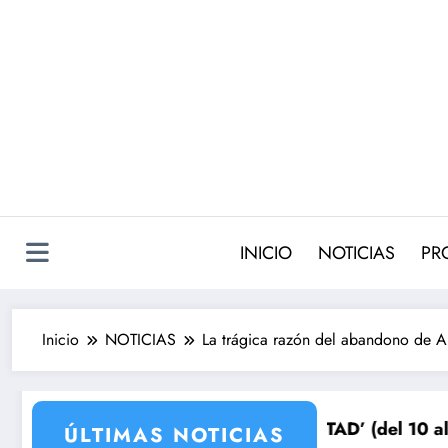
Saltar
al
contenido
INICIO
NOTICIAS
PR
Inicio
NOTICIAS
La trágica razón del abandono de 
para su venganza
UEÑOS DE LIBERTAD’ (del 10 al 14de agosto): el secret
Avance VALLE 
ÚLTIMAS NOTICIAS