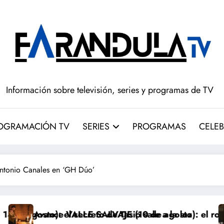
Información sobre televisión, series y programas de TV
OGRAMACIÓN TV
SERIES
PROGRAMAS
CELEB
Antonio Canales en ‘GH Dúo’
o de Tasio sale a la luz
SALVAJE (10 de agosto): el robo de los bebés sale a 
Avance ‘LA PROM