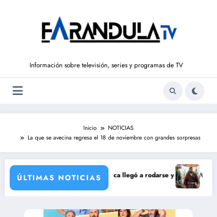
Saltar
al
contenido
Información sobre televisión, series y programas de TV
Inicio
NOTICIAS
La que se avecina regresa el 18 de noviembre con grandes sorpresas
ración de María Castro
Carmina Ordóñez que nunca llegó a rodarse y que convertía a Isabel Pa
‘Sandokán’ tendr
ÚLTIMAS NOTICIAS