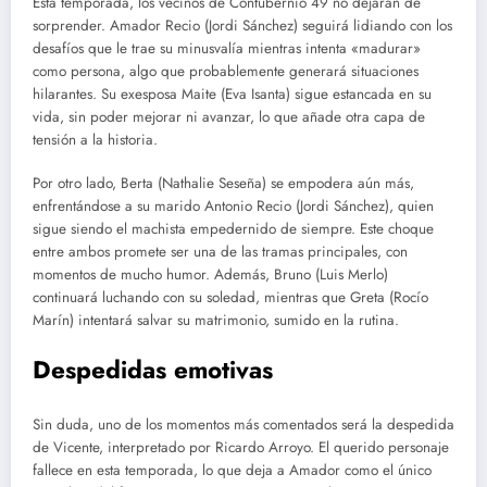
Esta temporada, los vecinos de Contubernio 49 no dejarán de
sorprender. Amador Recio (Jordi Sánchez) seguirá lidiando con los
desafíos que le trae su minusvalía mientras intenta «madurar»
como persona, algo que probablemente generará situaciones
hilarantes. Su exesposa Maite (Eva Isanta) sigue estancada en su
vida, sin poder mejorar ni avanzar, lo que añade otra capa de
tensión a la historia.
Por otro lado, Berta (Nathalie Seseña) se empodera aún más,
enfrentándose a su marido Antonio Recio (Jordi Sánchez), quien
sigue siendo el machista empedernido de siempre. Este choque
entre ambos promete ser una de las tramas principales, con
momentos de mucho humor. Además, Bruno (Luis Merlo)
continuará luchando con su soledad, mientras que Greta (Rocío
Marín) intentará salvar su matrimonio, sumido en la rutina.
Despedidas emotivas
Sin duda, uno de los momentos más comentados será la despedida
de Vicente, interpretado por Ricardo Arroyo. El querido personaje
fallece en esta temporada, lo que deja a Amador como el único