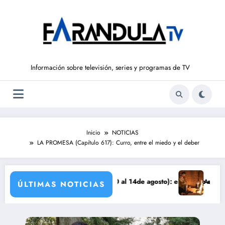
Saltar
al
contenido
Información sobre televisión, series y programas de TV
Inicio
NOTICIAS
LA PROMESA (Capítulo 617): Curro, entre el miedo y el deber
S DE LIBERTAD’ (del 10 al 14de agosto): el secreto de Tasio sale a la
Avance VALLE SALV
ÚLTIMAS NOTICIAS