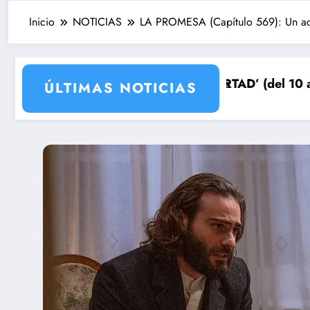
Inicio
NOTICIAS
LA PROMESA (Capítulo 569): Un acc
 prepara su venganza
e ‘SUEÑOS DE LIBERTAD’ (del 10 al 14de agosto): el se
Avance VA
ÚLTIMAS NOTICIAS