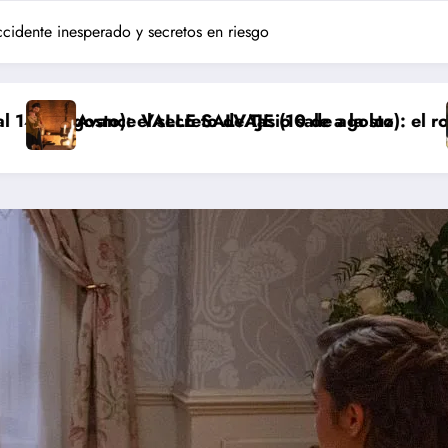
idente inesperado y secretos en riesgo
creto de Tasio sale a la luz
LLE SALVAJE (10 de agosto): el robo de los bebés sal
Avance ‘LA 