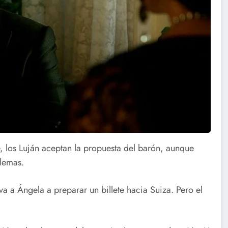
, los Luján aceptan la propuesta del barón, aunque
blemas.
va a Ángela a preparar un billete hacia Suiza. Pero el