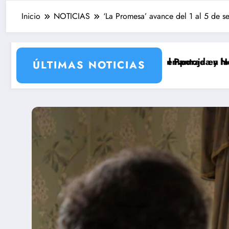
Inicio
NOTICIAS
‘La Promesa’ avance del 1 al 5 de s
 a Isabel Pantoja en la gran antagonista
egunda temporada y Netflix cambia el futuro de la ser
Pepón y Edu caen en la 
ÚLTIMAS NOTICIAS