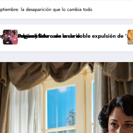
eptiembre: la desaparición que lo cambia todo
ie
doble expulsión de ‘Maestros de la Costura Celebrity
Avance ‘EN TIERRA LEJANA’ 