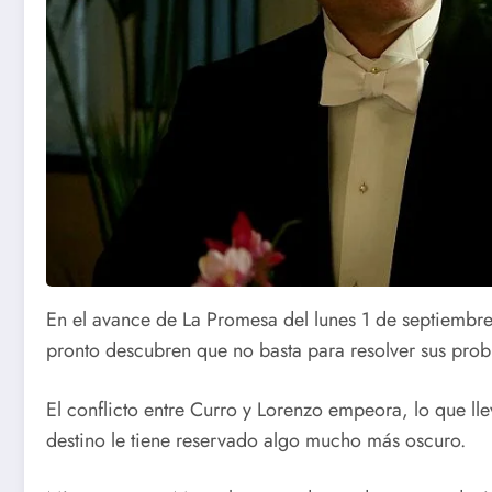
En el avance de La Promesa del lunes 1 de septiembre
pronto descubren que no basta para resolver sus pro
El conflicto entre Curro y Lorenzo empeora, lo que lle
destino le tiene reservado algo mucho más oscuro.