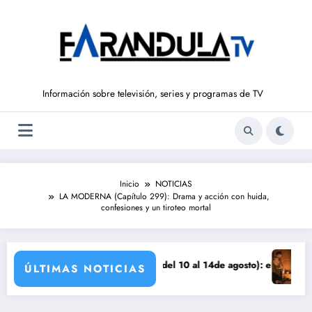
Saltar
al
contenido
Información sobre televisión, series y programas de TV
Inicio
NOTICIAS
LA MODERNA (Capítulo 299): Drama y acción con huida,
confesiones y un tiroteo mortal
nza
‘SUEÑOS DE LIBERTAD’ (del 10 al 14de agosto): el secreto de Tasio sal
Avance VALL
ÚLTIMAS NOTICIAS