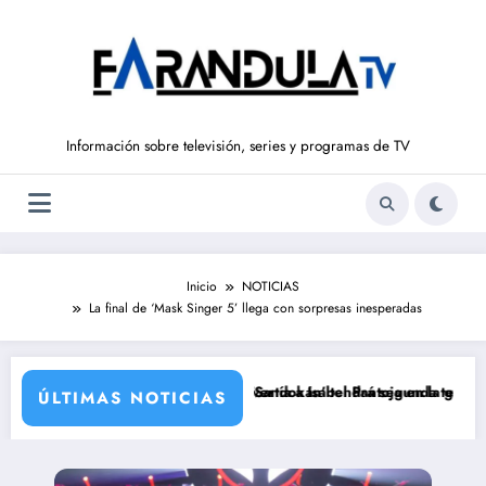
Saltar
al
contenido
Información sobre televisión, series y programas de TV
Inicio
NOTICIAS
La final de ‘Mask Singer 5’ llega con sorpresas inesperadas
legó a rodarse y que convertía a Isabel Pantoja en la gran antagonist
‘Sandokán’ tendrá segunda temporada y Netfl
ÚLTIMAS NOTICIAS