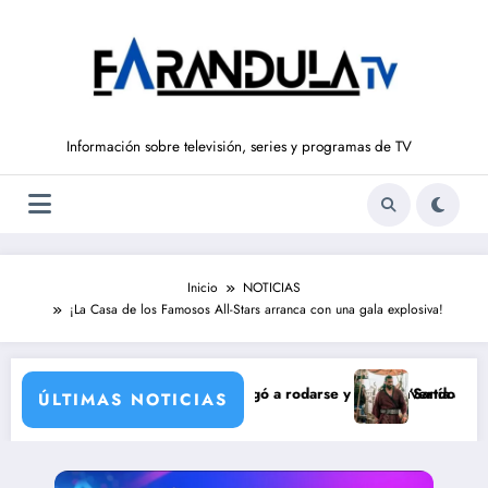
Saltar
al
contenido
Información sobre televisión, series y programas de TV
Inicio
NOTICIAS
¡La Casa de los Famosos All-Stars arranca con una gala explosiva!
de María Castro
 Ordóñez que nunca llegó a rodarse y que convertía a Isabel Pantoja e
‘Sandokán’ tendrá segun
ÚLTIMAS NOTICIAS