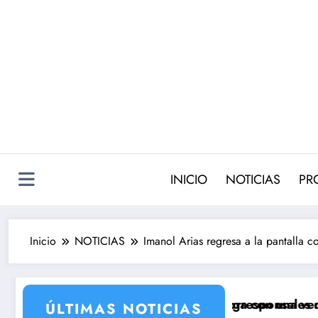
Saltar
al
contenido
INICIO
NOTICIAS
PR
Inicio
NOTICIAS
Imanol Arias regresa a la pantalla con
 serie de Antena 3 que llega con una verdad brutal
Los cuatro cambios de corresponsales que prepara T
Sil
ÚLTIMAS NOTICIAS