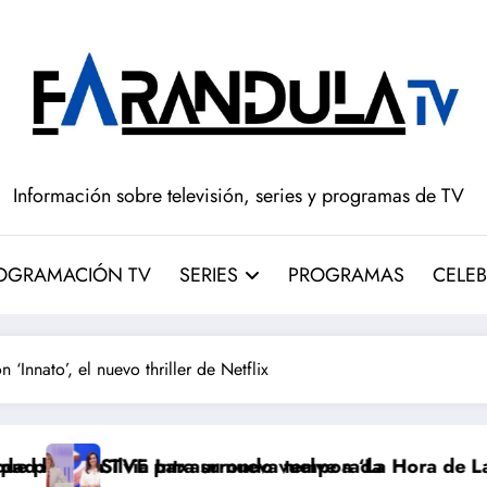
Información sobre televisión, series y programas de TV
OGRAMACIÓN TV
SERIES
PROGRAMAS
CELEB
 ‘Innato’, el nuevo thriller de Netflix
VE para su nueva temporada
via Intxaurrondo vuelve a ‘La Hora de La 1’ y Aida Ba
Adiós 