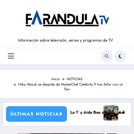
Saltar
al
contenido
Información sobre televisión, series y programas de TV
Inicio
NOTICIAS
Hiba Abouk se despide de MasterChef Celebrity 9 tras fallar con un
flan
ondo vuelve a ‘La Hora de La 1’ y Aida Bao da el salto a ‘Mañaneros 360
Adiós a ‘Cine de bar
ÚLTIMAS NOTICIAS