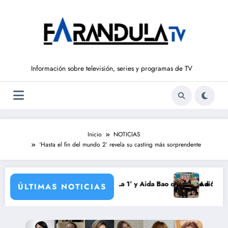
Saltar
al
contenido
Información sobre televisión, series y programas de TV
Inicio
NOTICIAS
‘Hasta el fin del mundo 2’ revela su casting más sorprendente
do vuelve a ‘La Hora de La 1’ y Aida Bao da el salto a ‘Mañaneros 360’
Adiós a ‘Cine de barr
ÚLTIMAS NOTICIAS