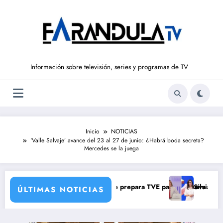
Saltar
al
contenido
Información sobre televisión, series y programas de TV
Inicio
NOTICIAS
‘Valle Salvaje’ avance del 23 al 27 de junio: ¿Habrá boda secreta?
Mercedes se la juega
 una verdad brutal
os de corresponsales que prepara TVE para su nueva temporada
Silvia Intxaurrondo v
ÚLTIMAS NOTICIAS