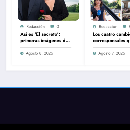
Redacción
0
Redacción
Así es ‘El secreto’:
Los cuatro cambi
primeras imágenes de
corresponsales q
la nueva serie de
prepara TVE par
Antena 3 que llega con
nueva temporad
Agosto 8, 2026
Agosto 7, 2026
una verdad brutal