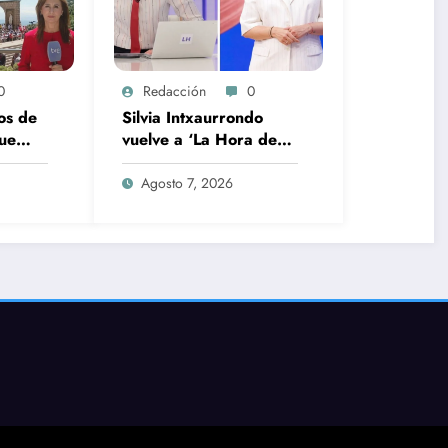
0
Redacción
0
os de
Silvia Intxaurrondo
ue
vuelve a ‘La Hora de
a su
La 1’ y Aida Bao da el
a
salto a ‘Mañaneros
Agosto 7, 2026
360’