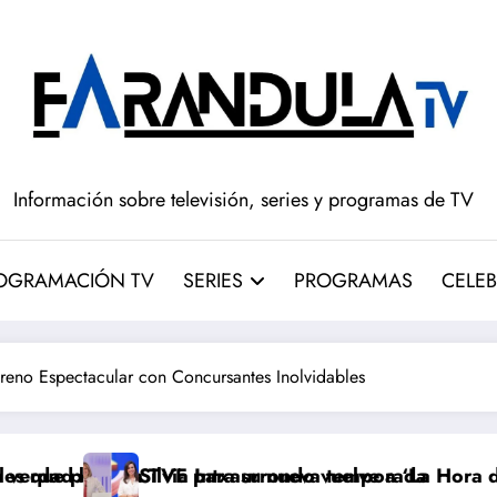
Información sobre televisión, series y programas de TV
OGRAMACIÓN TV
SERIES
PROGRAMAS
CELEB
eno Espectacular con Concursantes Inolvidables
VE para su nueva temporada
ia Intxaurrondo vuelve a ‘La Hora de La 1’ y Aida Bao
Adiós a