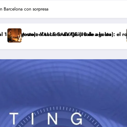
en Barcelona con sorpresa
to de Tasio sale a la luz
 SALVAJE (10 de agosto): el robo de los bebés sale a 
Avance ‘LA PROM