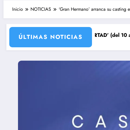
Inicio
NOTICIAS
‘Gran Hermano’ arranca su casting 
epara su venganza
UEÑOS DE LIBERTAD’ (del 10 al 14de agosto): el secre
Avance VALLE
ÚLTIMAS NOTICIAS