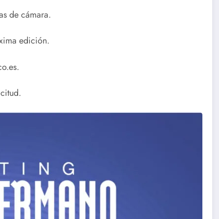
bas de cámara.
óxima edición.
co.es.
citud.