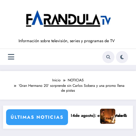
Saltar
al
contenido
Información sobre televisión, series y programas de TV
Inicio
NOTICIAS
‘Gran Hermano 20’ sorprende sin Carlos Sobera y una promo llena
de pistas
LIBERTAD’ (del 10 al 14de agosto): el secreto de Tasio sale a la luz
Avance VALLE SALVAJE (1
ÚLTIMAS NOTICIAS