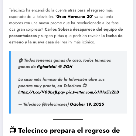
Telecinco ha encendido la cuenta atrás para el regreso más
esperado de la televisión.
‘Gran Hermano 20’
ya calienta
motores con una nueva promo que ha revolucionado a los fans.
¿La gran sorpresa?
Carlos Sobera desaparece del equipo de
presentadores
y surgen pistas que podrían revelar
la fecha de
estreno y la nueva casa
del reality más icónico.
🏠 Todos tenemos ganas de casa, todos tenemos
ganas de
@ghoficial
👁️
#GH
La casa más famosa de la televisión abre sus
puertas muy pronto, en Telecinco 📺
https://t.co/V00bzJLpqv
pic.twitter.com/xHHu5izZhB
— Telecinco (@telecincoes)
October 19, 2025
📺 Telecinco prepara el regreso de