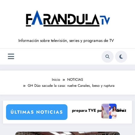
Saltar
al
contenido
Información sobre televisión, series y programas de TV
Inicio
NOTICIAS
GH Dúo sacude la casa: vuelve Canales, beso y ruptura
una verdad brutal
s de corresponsales que prepara TVE para su nueva temporada
Silvia Intxaurrondo vu
ÚLTIMAS NOTICIAS