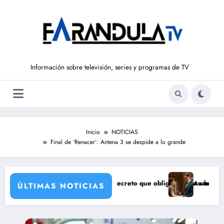
Saltar
al
contenido
Información sobre televisión, series y programas de TV
Inicio
NOTICIAS
Final de ‘Renacer’: Antena 3 se despide a lo grande
ianca
AJE (7 de agosto): el secreto que obliga a Luisa a huir
Avance ‘LA PROMESA’ 
ÚLTIMAS NOTICIAS