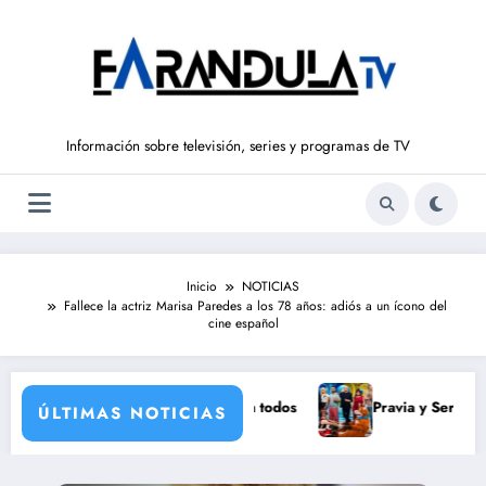
Saltar
al
contenido
Información sobre televisión, series y programas de TV
Inicio
NOTICIAS
Fallece la actriz Marisa Paredes a los 78 años: adiós a un ícono del
cine español
pse solar histórico y para todos
Pravia y Serranillos se jue
ÚLTIMAS NOTICIAS