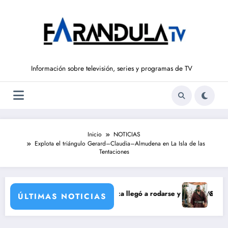
Saltar
al
contenido
Información sobre televisión, series y programas de TV
Inicio
NOTICIAS
Explota el triángulo Gerard–Claudia–Almudena en La Isla de las
Tentaciones
ación de María Castro
armina Ordóñez que nunca llegó a rodarse y que convertía a Isabel Pan
‘Sandokán’ tendrá
ÚLTIMAS NOTICIAS