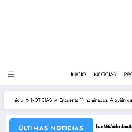
Saltar
al
contenido
INICIO
NOTICIAS
PR
Inicio
NOTICIAS
Encuesta: 11 nominados. A quién q
 Aida Bao da el salto a ‘Mañaneros 360’
Adiós a ‘Cine de barrio’ de La 1 tras 30 años: RTVE
‘
ÚLTIMAS NOTICIAS