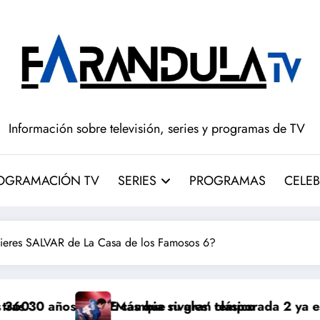
Información sobre televisión, series y programas de TV
OGRAMACIÓN TV
SERIES
PROGRAMAS
CELEB
uieres SALVAR de La Casa de los Famosos 6?
 cambia su gran clásico
Más que rivales’ temporada 2 ya está en marcha y su c
‘Muer