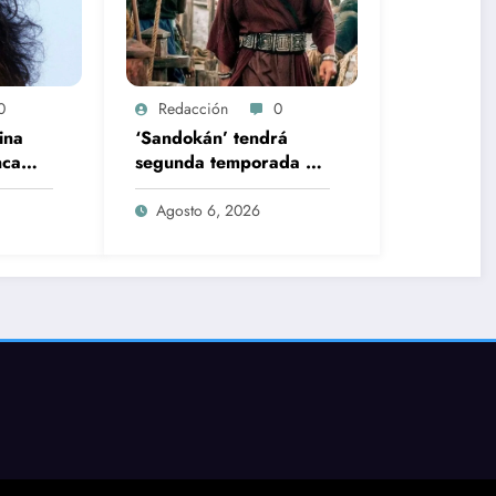
0
Redacción
0
ina
‘Sandokán’ tendrá
nca
segunda temporada y
y que
Netflix cambia el futuro
l
de la serie
Agosto 6, 2026
an