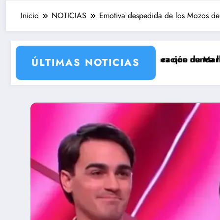
Inicio
NOTICIAS
Emotiva despedida de los Mozos de
mporada 2 con la incorporación de María Castro
serie de Carmina Ordóñez que nunca llegó a rodarse y 
‘Sando
ÚLTIMAS NOTICIAS