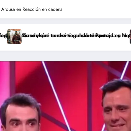
 Arousa en Reacción en cadena
que convertía a Isabel Pantoja en la gran antagonista
kán’ tendrá segunda temporada y Netflix cambia el fut
Pepón y Ed