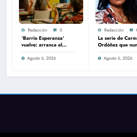
Redacción
0
Redacción
‘Barrio Esperanza’
La serie de Carm
vuelve: arranca el
Ordóñez que nu
rodaje de la temporada
llegó a rodarse 
2 con la incorporación
convertía a Isabe
Agosto 6, 2026
Agosto 6, 2026
de María Castro
Pantoja en la gr
antagonista