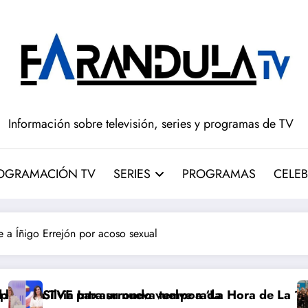
Información sobre televisión, series y programas de TV
OGRAMACIÓN TV
SERIES
PROGRAMAS
CELEB
 a Íñigo Errejón por acoso sexual
ueva temporada
do vuelve a ‘La Hora de La 1’ y Aida Bao da el salto 
Adiós a ‘Cine de bar