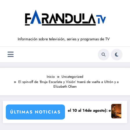
Saltar
al
contenido
Información sobre televisión, series y programas de TV
Inicio
Uncategorized
El spin-off de ‘Bruja Escarlata y Visión’ traerá de vuelta a Ultrón y a
Elizabeth Olsen
za
UEÑOS DE LIBERTAD’ (del 10 al 14de agosto): el secreto de Tasio sale 
Avance VALLE 
ÚLTIMAS NOTICIAS