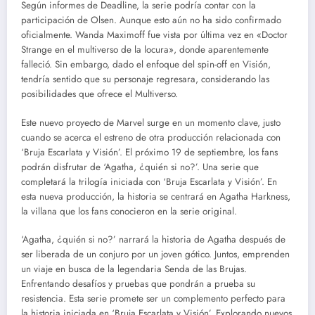
Según informes de Deadline, la serie podría contar con la
participación de Olsen. Aunque esto aún no ha sido confirmado
oficialmente. Wanda Maximoff fue vista por última vez en «Doctor
Strange en el multiverso de la locura», donde aparentemente
falleció. Sin embargo, dado el enfoque del spin-off en Visión,
tendría sentido que su personaje regresara, considerando las
posibilidades que ofrece el Multiverso.
Este nuevo proyecto de Marvel surge en un momento clave, justo
cuando se acerca el estreno de otra producción relacionada con
‘Bruja Escarlata y Visión’. El próximo 19 de septiembre, los fans
podrán disfrutar de ‘Agatha, ¿quién si no?’. Una serie que
completará la trilogía iniciada con ‘Bruja Escarlata y Visión’. En
esta nueva producción, la historia se centrará en Agatha Harkness,
la villana que los fans conocieron en la serie original.
‘Agatha, ¿quién si no?’ narrará la historia de Agatha después de
ser liberada de un conjuro por un joven gótico. Juntos, emprenden
un viaje en busca de la legendaria Senda de las Brujas.
Enfrentando desafíos y pruebas que pondrán a prueba su
resistencia. Esta serie promete ser un complemento perfecto para
la historia iniciada en ‘Bruja Escarlata y Visión’. Explorando nuevos