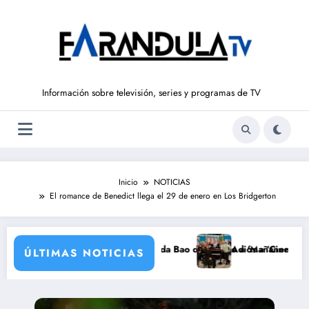
Saltar
al
contenido
Información sobre televisión, series y programas de TV
Inicio
NOTICIAS
El romance de Benedict llega el 29 de enero en Los Bridgerton
 ‘La Hora de La 1’ y Aida Bao da el salto a ‘Mañaneros 360’
Adiós a ‘Cine de barrio’ de La 1
ÚLTIMAS NOTICIAS