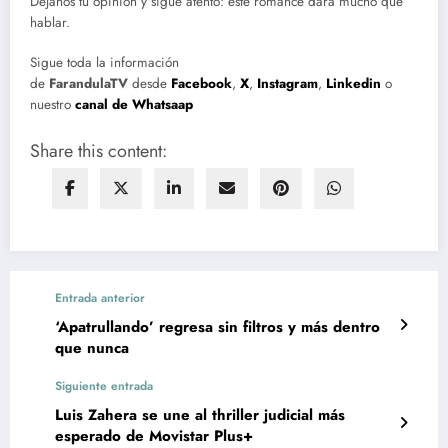
Déjanos tu opinión y sigue atento: este romance dará mucho que
hablar.
Sigue toda la información
de
FarandulaTV
desde
Facebook
,
X
,
Instagram
,
Linkedin
o
nuestro
canal de Whatsaap
Share this content:
Entrada anterior
‘Apatrullando’ regresa sin filtros y más dentro
que nunca
Siguiente entrada
Luis Zahera se une al thriller judicial más
esperado de Movistar Plus+