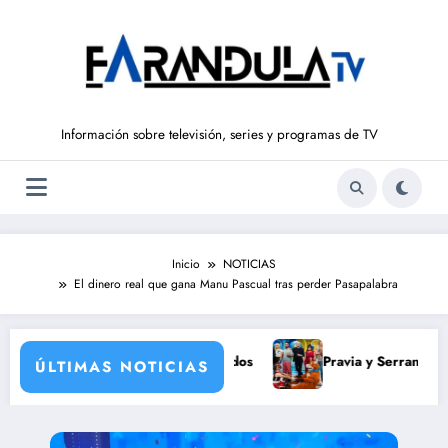
Saltar
al
contenido
Información sobre televisión, series y programas de TV
Inicio
NOTICIAS
El dinero real que gana Manu Pascual tras perder Pasapalabra
solar histórico y para todos
Pravia y Serranillos se juegan 
ÚLTIMAS NOTICIAS