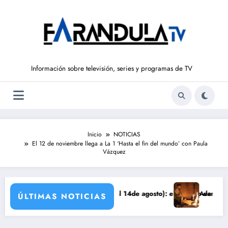
Saltar
al
contenido
Información sobre televisión, series y programas de TV
Inicio
NOTICIAS
El 12 de noviembre llega a La 1 ‘Hasta el fin del mundo’ con Paula
Vázquez
E LIBERTAD’ (del 10 al 14de agosto): el secreto de Tasio sale a la lu
Avance VALLE SALVAJE
ÚLTIMAS NOTICIAS