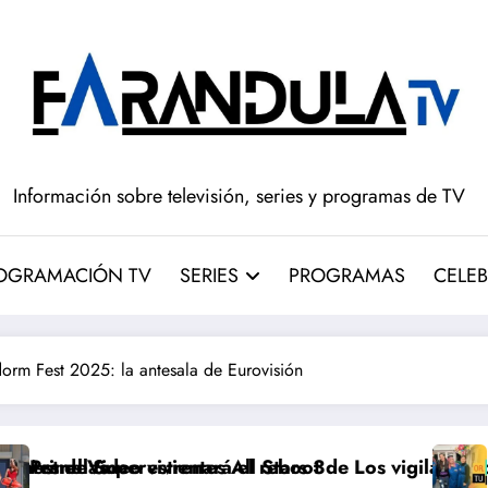
Información sobre televisión, series y programas de TV
OGRAMACIÓN TV
SERIES
PROGRAMAS
CELEB
orm Fest 2025: la antesala de Eurovisión
ientes All Stars 3
renará el reboot de Los vigilantes de la playa en Es
Disney+ amplía su