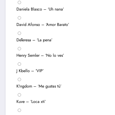
Daniela Blasco – ‘Uh nana’
David Afonso – ‘Amor Barato’
DeTeresa – ‘La pena’
Henry Semler – ‘No lo ves’
J Kbello – ‘VIP’
K!ngdom – ‘Me gustas tú’
Kuve – ‘Loca xti’