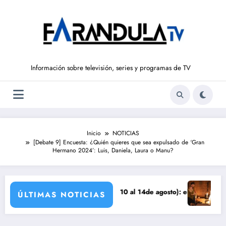
Saltar
al
contenido
Información sobre televisión, series y programas de TV
Inicio
NOTICIAS
[Debate 9] Encuesta: ¿Quién quieres que sea expulsado de ‘Gran
Hermano 2024’: Luis, Daniela, Laura o Manu?
a
UEÑOS DE LIBERTAD’ (del 10 al 14de agosto): el secreto de Tasio sale 
Avance VALLE S
ÚLTIMAS NOTICIAS