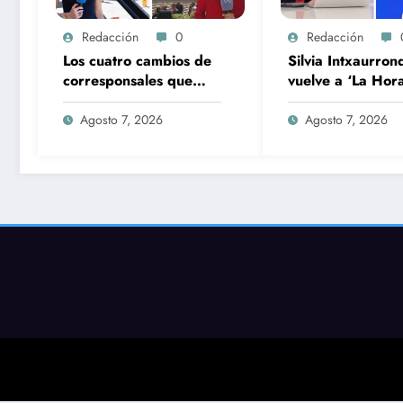
Redacción
0
Redacción
Los cuatro cambios de
Silvia Intxaurron
corresponsales que
vuelve a ‘La Hor
prepara TVE para su
La 1’ y Aida Bao 
nueva temporada
salto a ‘Mañaner
Agosto 7, 2026
Agosto 7, 2026
360’