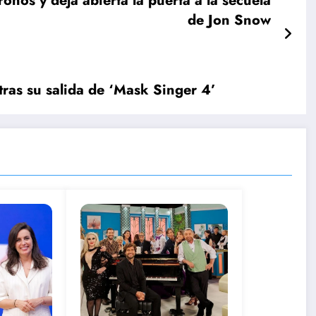
nos y deja abierta la puerta a la secuela
de Jon Snow
ras su salida de ‘Mask Singer 4’