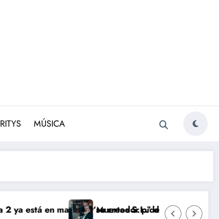
RITYS
MÚSICA
n marcha y su creador pide espacio
‘Muertos S.L.’ dice adiós: la funeraria cier