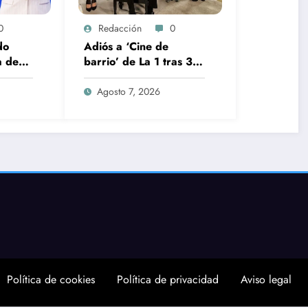
0
Redacción
0
do
Adiós a ‘Cine de
a de
barrio’ de La 1 tras 30
da el
años: RTVE cambia su
os
gran clásico
Agosto 7, 2026
Política de cookies
Política de privacidad
Aviso legal