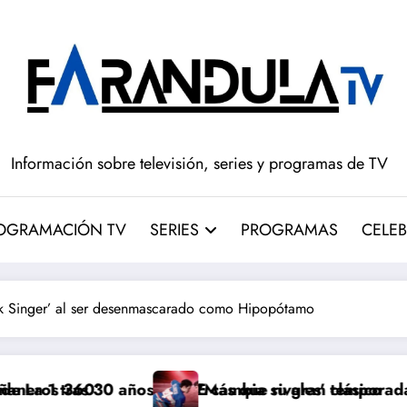
Información sobre televisión, series y programas de TV
OGRAMACIÓN TV
SERIES
PROGRAMAS
CELEB
sk Singer’ al ser desenmascarado como Hipopótamo
’
s 30 años: RTVE cambia su gran clásico
‘Más que rivales’ temporada 2 ya está e