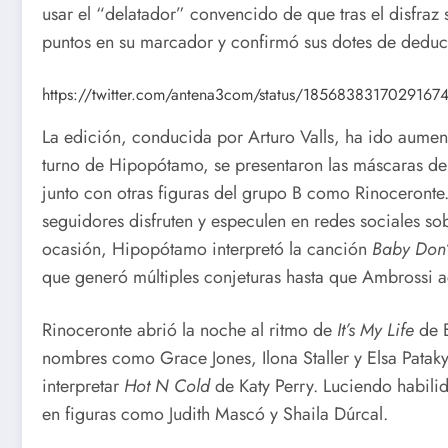
usar el “delatador” convencido de que tras el disfraz
puntos en su marcador y confirmó sus dotes de deduc
https://twitter.com/antena3com/status/1856838317029
La edición, conducida por Arturo Valls, ha ido aumen
turno de Hipopótamo, se presentaron las máscaras de 
junto con otras figuras del grupo B como Rinoceronte. 
seguidores disfruten y especulen en redes sociales sob
ocasión, Hipopótamo interpretó la canción
Baby Don’
que generó múltiples conjeturas hasta que Ambrossi ac
Rinoceronte abrió la noche al ritmo de
It’s My Life
de B
nombres como Grace Jones, Ilona Staller y Elsa Pataky
interpretar
Hot N Cold
de Katy Perry. Luciendo habilid
en figuras como Judith Mascó y Shaila Dúrcal.