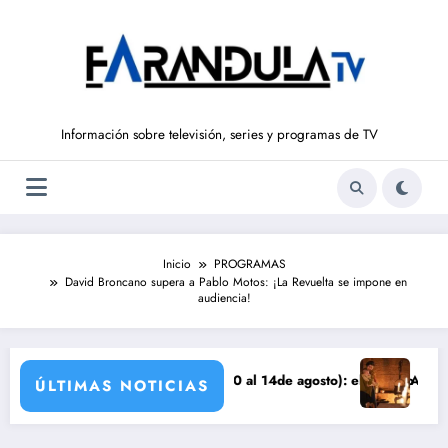
Saltar
al
contenido
Información sobre televisión, series y programas de TV
Inicio
PROGRAMAS
David Broncano supera a Pablo Motos: ¡La Revuelta se impone en
audiencia!
S DE LIBERTAD’ (del 10 al 14de agosto): el secreto de Tasio sale a la
Avance VALLE SALV
ÚLTIMAS NOTICIAS