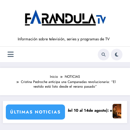
Saltar
al
contenido
Información sobre televisión, series y programas de TV
Inicio
NOTICIAS
Cristina Pedroche anticipa una Campanadas revolucionaria: “El
vestido está listo desde el verano pasado”
nza
SUEÑOS DE LIBERTAD’ (del 10 al 14de agosto): el secreto de Tasio sale
Avance VALLE
ÚLTIMAS NOTICIAS