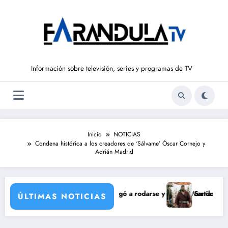
Saltar
al
contenido
Información sobre televisión, series y programas de TV
Inicio
NOTICIAS
Condena histórica a los creadores de ‘Sálvame’ Óscar Cornejo y
Adrián Madrid
 de María Castro
a Ordóñez que nunca llegó a rodarse y que convertía a Isabel Pantoja e
‘Sandokán’ tendrá segu
ÚLTIMAS NOTICIAS