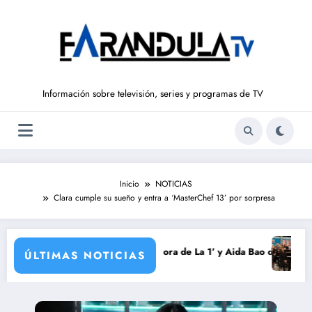
Saltar
al
contenido
Información sobre televisión, series y programas de TV
Inicio
NOTICIAS
Clara cumple su sueño y entra a ‘MasterChef 13’ por sorpresa
mporada
ntxaurrondo vuelve a ‘La Hora de La 1’ y Aida Bao da el salto a ‘Mañan
Adiós a ‘Cin
ÚLTIMAS NOTICIAS