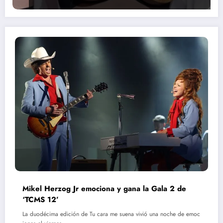
Mikel Herzog Jr emociona y gana la Gala 2 de
‘TCMS 12’
La duodécima edición de Tu cara me suena vivió una noche de emoc