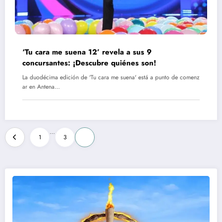
‘Tu cara me suena 12’ revela a sus 9
concursantes: ¡Descubre quiénes son!
La duodécima edición de 'Tu cara me suena' está a punto de comenz
ar en Antena…
Paginación
…
1
3
4
de
entradas