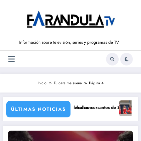
Saltar
al
contenido
Información sobre televisión, series y programas de TV
Inicio
Tu cara me suena
Página 4
una de sus grandes estrellas
iz e Ivana Icardi, posibles concursantes de Supervivientes All Stars 3
Prime Video estren
ÚLTIMAS NOTICIAS