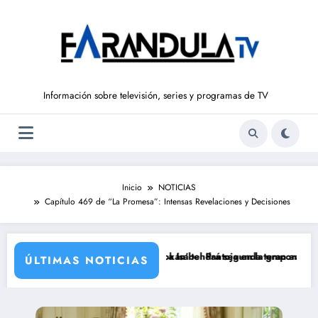
Saltar
al
contenido
Información sobre televisión, series y programas de TV
Inicio
NOTICIAS
Capítulo 469 de “La Promesa”: Intensas Revelaciones y Decisiones
ó a rodarse y que convertía a Isabel Pantoja en la gran antagonista
‘Sandokán’ tendrá segunda temporada y Netflix 
ÚLTIMAS NOTICIAS