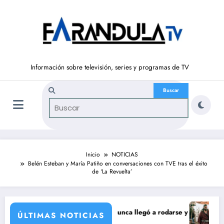
Saltar
al
contenido
Información sobre televisión, series y programas de TV
Inicio
NOTICIAS
Belén Esteban y María Patiño en conversaciones con TVE tras el éxito
de ‘La Revuelta’
orporación de María Castro
 de Carmina Ordóñez que nunca llegó a rodarse y que convertía a Isabe
‘Sandokán’ t
ÚLTIMAS NOTICIAS