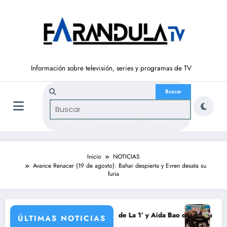
Saltar
al
contenido
Información sobre televisión, series y programas de TV
Inicio
NOTICIAS
Avance Renacer (19 de agosto): Bahar despierta y Evren desata su
furia
orada
txaurrondo vuelve a ‘La Hora de La 1’ y Aida Bao da el salto a ‘Mañaner
Adiós a ‘Cine 
ÚLTIMAS NOTICIAS