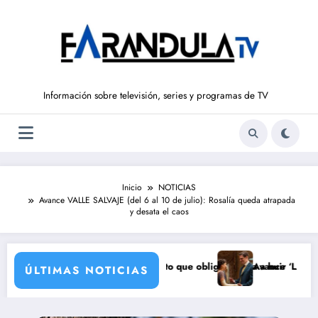
Saltar
al
contenido
Información sobre televisión, series y programas de TV
Inicio
NOTICIAS
Avance VALLE SALVAJE (del 6 al 10 de julio): Rosalía queda atrapada
y desata el caos
e agosto): el secreto que obliga a Luisa a huir
Avance ‘LA PROMESA’ (7 de ag
ÚLTIMAS NOTICIAS