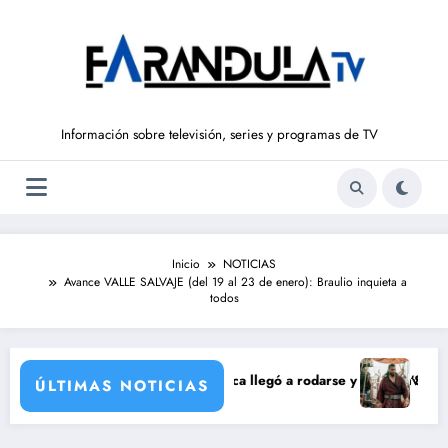
Saltar
al
contenido
Información sobre televisión, series y programas de TV
Inicio
NOTICIAS
Avance VALLE SALVAJE (del 19 al 23 de enero): Braulio inquieta a
todos
ación de María Castro
armina Ordóñez que nunca llegó a rodarse y que convertía a Isabel Pan
‘Sandokán’ tendrá
ÚLTIMAS NOTICIAS