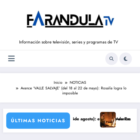
Saltar
al
contenido
Información sobre televisión, series y programas de TV
Inicio
NOTICIAS
Avance ‘VALLE SALVAJE’ (del 18 al 22 de mayo): Rosalía logra lo
imposible
(del 10 al 14de agosto): el secreto de Tasio sale a la luz
Avance VALLE SALVAJE (10 de agos
ÚLTIMAS NOTICIAS