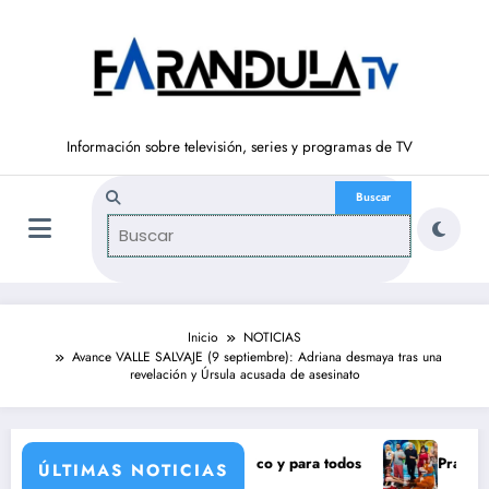
Saltar
al
contenido
Información sobre televisión, series y programas de TV
Inicio
NOTICIAS
Avance VALLE SALVAJE (9 septiembre): Adriana desmaya tras una
revelación y Úrsula acusada de asesinato
 un eclipse solar histórico y para todos
Pravia y Serranillo
ÚLTIMAS NOTICIAS