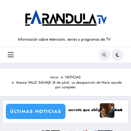
Saltar
al
contenido
Información sobre televisión, series y programas de TV
Inicio
NOTICIAS
Avance VALLE SALVAJE (8 de julio): La desaparición de María sacude
por completo
Bianca
AJE (7 de agosto): el secreto que obliga a Luisa a huir
Avance ‘LA PROMESA’ 
ÚLTIMAS NOTICIAS