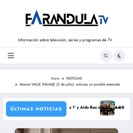
Saltar
al
contenido
Información sobre televisión, series y programas de TV
Inicio
NOTICIAS
Avance VALLE SALVAJE (3 de julio): anticipa un posible asesinato
do vuelve a ‘La Hora de La 1’ y Aida Bao da el salto a ‘Mañaneros 360’
Adiós a ‘Cine de barri
ÚLTIMAS NOTICIAS